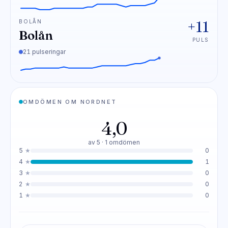
+11
BOLÅN
Bolån
PULS
21 pulseringar
OMDÖMEN OM NORDNET
4,0
av 5 · 1 omdömen
5
★
0
4
★
1
3
★
0
2
★
0
1
★
0