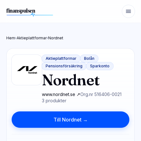
Hem
›
Aktieplattformar
›
Nordnet
Aktieplattformar
Bolån
Pensionsförsäkring
Sparkonto
Nordnet
www.nordnet.se ↗
Org.nr 516406-0021
3 produkter
Till Nordnet →