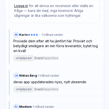
Logga in
för att skriva en recension eller ställa en
fråga — bara din mejl, inga lösenord. Ärliga
sågningar är lika välkomna som hyllningar.
Karin
★★★★
★
·
1 månad sedan
Provade dem efter att ha jämfört här. Prisvärt och
betydligt smidigare än min förra leverantör, bytet tog
en kväll
Hjälpsam
Svara
Rapportera
Niklas Berg
·
1 månad sedan
deras app uppdaterades nyss, nytt utseende.
Hjälpsam
Svara
Rapportera
Medlem
·
1 månad sedan