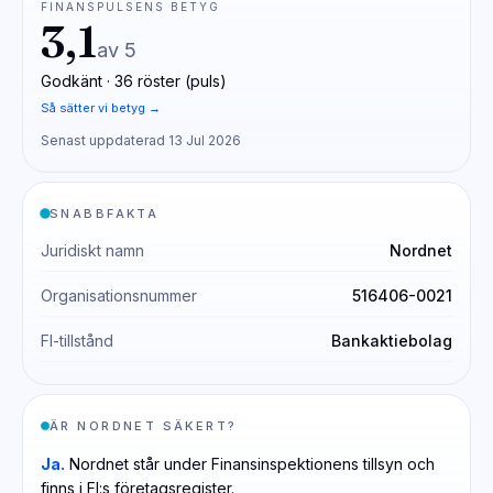
FINANSPULSENS BETYG
3,1
av 5
Godkänt ·
36
röster (puls)
Så sätter vi betyg →
Senast uppdaterad 13 Jul 2026
SNABBFAKTA
Juridiskt namn
Nordnet
Organisationsnummer
516406-0021
FI-tillstånd
Bankaktiebolag
ÄR NORDNET SÄKERT?
Ja.
Nordnet står under Finansinspektionens tillsyn och
finns i FI:s företagsregister.