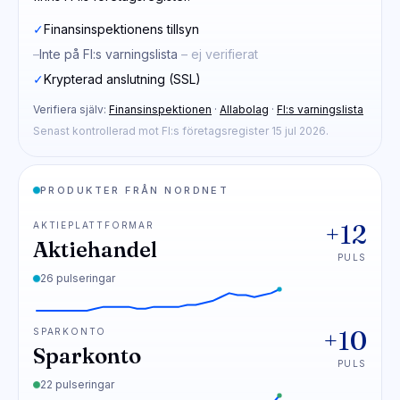
✓
Finansinspektionens tillsyn
–
Inte på FI:s varningslista
– ej verifierat
✓
Krypterad anslutning (SSL)
Verifiera själv:
Finansinspektionen
·
Allabolag
·
FI:s varningslista
Senast kontrollerad mot FI:s företagsregister 15 jul 2026.
PRODUKTER FRÅN NORDNET
+12
AKTIEPLATTFORMAR
Aktiehandel
PULS
26 pulseringar
+10
SPARKONTO
Sparkonto
PULS
22 pulseringar