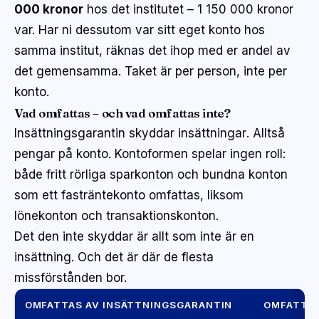
000 kronor
hos det institutet – 1 150 000 kronor
var. Har ni dessutom var sitt eget konto hos
samma institut, räknas det ihop med er andel av
det gemensamma. Taket är per person, inte per
konto.
Vad omfattas – och vad omfattas inte?
Insättningsgarantin skyddar
insättningar
. Alltså
pengar på konto. Kontoformen spelar ingen roll:
både fritt rörliga sparkonton och bundna konton
som ett
fasträntekonto
omfattas, liksom
lönekonton och transaktionskonton.
Det den inte skyddar är allt som inte är en
insättning. Och det är där de flesta
missförstånden bor.
OMFATTAS AV INSÄTTNINGSGARANTIN
OMFATTAS