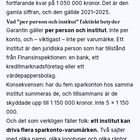
fortfarande kvar på 1 050 000 kronor. Det är den
gamla siffran, och den gällde 2021–2025.
Vad ”per person och institut” faktiskt betyder
Garantin gäller
per person och institut
. Inte per
konto, och – viktigast – inte per varumärke. Ett
institut är den juridiska person som har tillstånd
från Finansinspektionen: en bank, ett
kreditmarknadsföretag eller ett
värdepappersbolag.
Konsekvensen: har du fem sparkonton hos samma
institut summeras de, och tillsammans är de
skyddade upp till 1 150 000 kronor. Inte 5 × 1 150
000.
Och det som verkligen fäller folk:
ett institut kan
driva flera sparkonto-varumärken.
Två sajter
med olika namn, olika logotyper och olika räntor