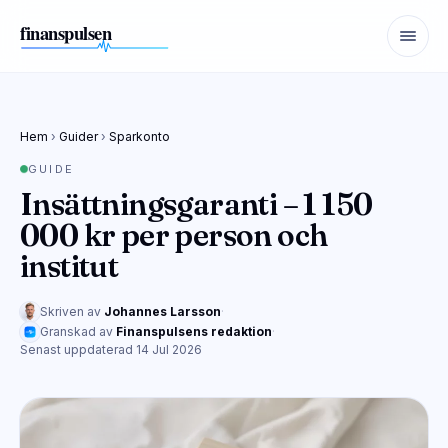
Hem
›
Guider
›
Sparkonto
GUIDE
Insättningsgaranti – 1 150
000 kr per person och
institut
Skriven av
Johannes Larsson
·
Granskad av
Finanspulsens redaktion
·
Senast uppdaterad 14 Jul 2026