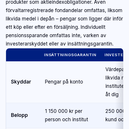
produkter som aktieindexobligationer. Även
förvaltarregistrerade fondandelar omfattas, liksom
likvida medel i depån – pengar som ligger där inför
ett köp eller efter en försäljning. Individuellt
pensionssparande omfattas inte, varken av
investerarskyddet eller av insättningsgarantin.
INSÄTTNINGSGARANTIN
INVESTER
Värdepap
likvida m
Skyddar
Pengar på konto
institutet
åt dig
1 150 000 kr per
250 000 k
Belopp
person och institut
kund och i