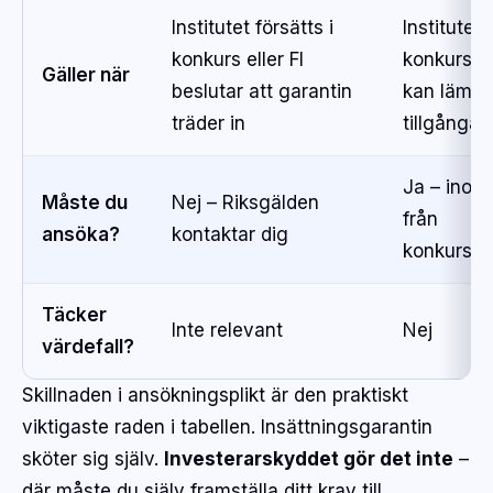
Institutet försätts i
Institutet 
konkurs eller FI
konkurs
o
Gäller när
beslutar att garantin
kan lämna
träder in
tillgångar
Ja – inom 
Måste du
Nej – Riksgälden
från
ansöka?
kontaktar dig
konkursbe
Täcker
Inte relevant
Nej
värdefall?
Skillnaden i ansökningsplikt är den praktiskt
viktigaste raden i tabellen. Insättningsgarantin
sköter sig själv.
Investerarskyddet gör det inte
–
där måste du själv framställa ditt krav till