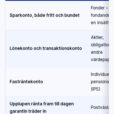
Fonder – e
Sparkonto, både fritt och bundet
fondandel ä
en insättni
Aktier,
obligatione
Lönekonto och transaktionskonto
andra
värdepapp
Individuellt
Fasträntekonto
pensionss
(IPS)
Upplupen ränta fram till dagen
Postväxlar
garantin träder in